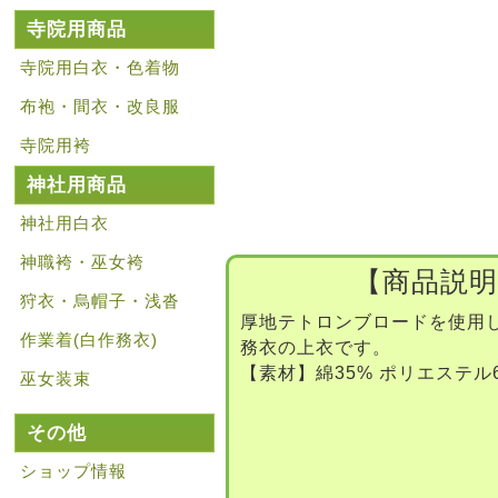
寺院用商品
寺院用白衣・色着物
布袍・間衣・改良服
寺院用袴
神社用商品
神社用白衣
神職袴・巫女袴
【商品説明
狩衣・烏帽子・浅沓
厚地テトロンブロードを使用
作業着(白作務衣)
務衣の上衣です。
【素材】綿35% ポリエステル
巫女装束
その他
ショップ情報