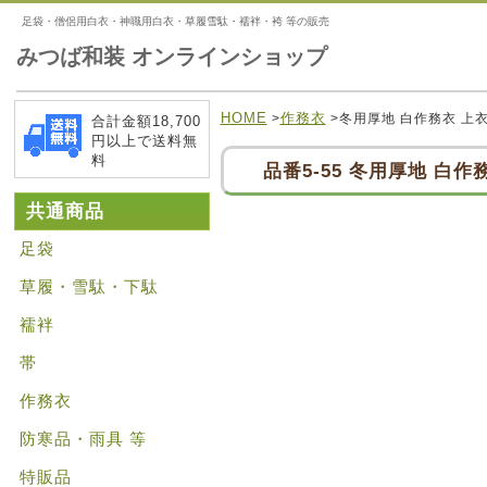
足袋・僧侶用白衣・神職用白衣・草履雪駄・襦袢・袴 等の販売
みつば和装 オンラインショップ
HOME
作務衣
>
>冬用厚地 白作務衣 上
合計金額18,700
円以上で送料無
料
品番5-55 冬用厚地 白作
共通商品
足袋
草履・雪駄・下駄
襦袢
帯
作務衣
防寒品・雨具 等
特販品