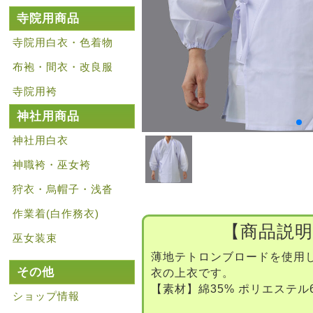
寺院用商品
寺院用白衣・色着物
布袍・間衣・改良服
寺院用袴
神社用商品
神社用白衣
神職袴・巫女袴
狩衣・烏帽子・浅沓
作業着(白作務衣)
【商品説明
巫女装束
薄地テトロンブロードを使用
その他
衣の上衣です。
【素材】綿35% ポリエステル
ショップ情報