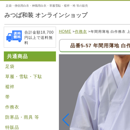
足袋・僧侶用白衣・神職用白衣・草履雪駄・襦袢・袴 等の販売
みつば和装 オンラインショップ
HOME
作務衣
>
>年間用薄地 白作務衣 
合計金額18,700
円以上で送料無
料
品番5-57 年間用薄地 白
共通商品
足袋
草履・雪駄・下駄
襦袢
帯
作務衣
防寒品・雨具 等
特販品