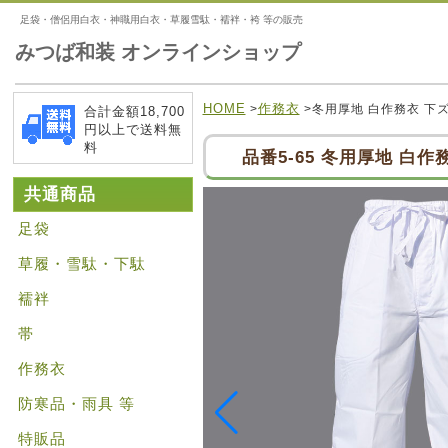
足袋・僧侶用白衣・神職用白衣・草履雪駄・襦袢・袴 等の販売
みつば和装 オンラインショップ
HOME
作務衣
>
>冬用厚地 白作務衣 下
合計金額18,700
円以上で送料無
料
品番5-65 冬用厚地 白作
共通商品
足袋
草履・雪駄・下駄
襦袢
帯
作務衣
防寒品・雨具 等
特販品