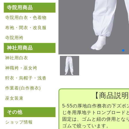
寺院用商品
寺院用白衣・色着物
布袍・間衣・改良服
寺院用袴
神社用商品
神社用白衣
神職袴・巫女袴
狩衣・烏帽子・浅沓
作業着(白作務衣)
【商品説明
巫女装束
5-55の厚地白作務衣の下ズ
その他
じ冬用厚地テトロンブロード
固定は、ゴムと紐の併用とな
ショップ情報
ゴムで絞っています。