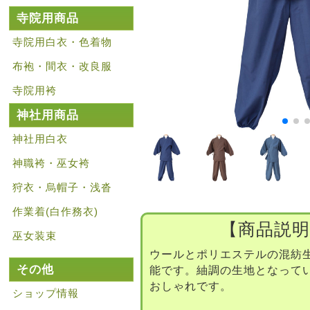
寺院用商品
寺院用白衣・色着物
布袍・間衣・改良服
寺院用袴
神社用商品
神社用白衣
神職袴・巫女袴
狩衣・烏帽子・浅沓
作業着(白作務衣)
【商品説明
巫女装束
ウールとポリエステルの混紡
その他
能です。紬調の生地となって
おしゃれです。
ショップ情報