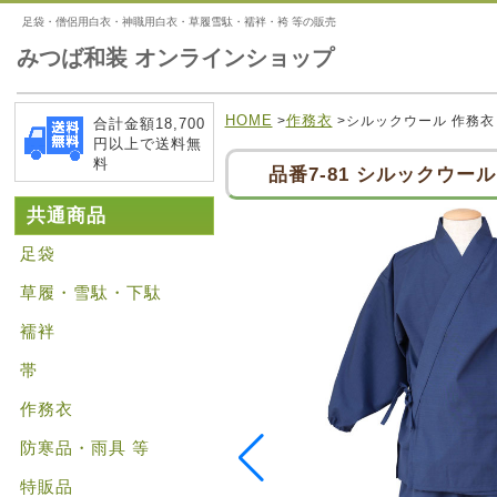
足袋・僧侶用白衣・神職用白衣・草履雪駄・襦袢・袴 等の販売
みつば和装 オンラインショップ
HOME
作務衣
>
>シルックウール 作務衣
合計金額18,700
円以上で送料無
料
品番7-81 シルックウール
共通商品
足袋
草履・雪駄・下駄
襦袢
帯
作務衣
防寒品・雨具 等
特販品